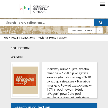
Advanced search
?
MAIN PAGE
|
Collections
|
Regional Press
|
Wagon
COLLECTION
WAGON
Pierwszy numer ujrzał światło
dzienne w 1958 r. jako gazeta
samorządu robotniczego ZNTK
ukazująca się przez kilkanaście
miesięcy. Powrót czasopisma w
1971 r. pod nowym tytułem
„Wagon” powróciło pod
redakcją Stefana Piwońskiego
jako dwutygodnik w formacie
A3. W 1983 r. pojawił się
Search in collection