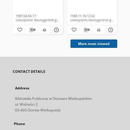
1987.04.04-17
1988.11.19-12.02
198
czasopismo dwutygodnik gazeta
czasopismo dwutygodnik gazeta
More most viewed
CONTACT DETAILS
Address
Biblioteka Publiczna w Ostrowie Wielkopolskim
ul. Wolności 2
63-400 Ostrów Wielkopolski
Phone