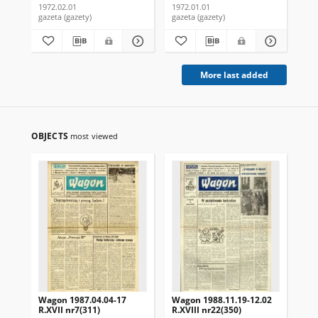
1972.02.01
1972.01.01
197
gazeta (gazety)
gazeta (gazety)
gaz
More last added
OBJECTS
most viewed
Wagon 1987.04.04-17
Wagon 1988.11.19-12.02
Wa
R.XVII nr7(311)
R.XVIII nr22(350)
R.X