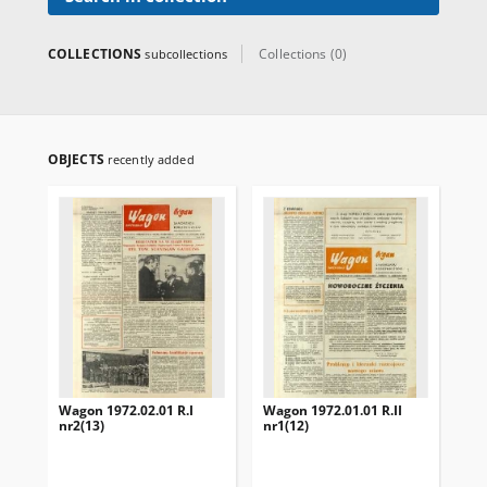
dodatek „Sprawy miejskie”, a
nakład sięgał 4500 egzemplarzy.
Ostatni numer pojawił się w
COLLECTIONS
Collections (0)
subcollections
1989 r., a część redakcji
przeniosła się do „Gazety
Ostrowskiej”.
OBJECTS
recently added
Wagon 1972.02.01 R.I
Wagon 1972.01.01 R.II
Wag
nr2(13)
nr1(12)
nr