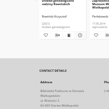
Drzewo genealogiczne
Zaproszenie
rodziny Rowińskich
Muzeum Mi
Wielkopols
Miejskiej Bi
Publicznej 
Rowiński Krzysztof
Perłakowsk
Rowińskieg
premierę k
[2021]
17.05.2014
Perłakowski
drzewo genealogiczne
zaproszenie
Przebendow
wielki koro
ostrowski',
CONTACT DETAILS
Address
Ph
Biblioteka Publiczna w Ostrowie
(+4
Wielkopolskim
ul. Wolności 2
63-400 Ostrów Wielkopolski