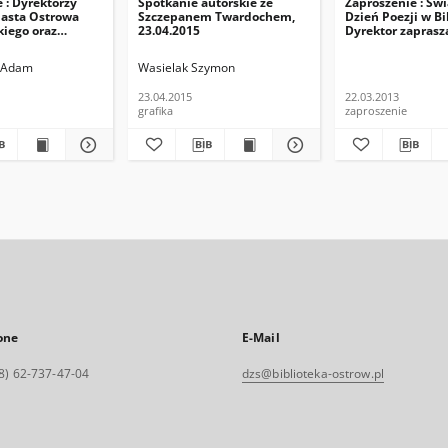
 : Dyrektorzy
Spotkanie autorskie ze
Zaproszenie : Św
asta Ostrowa
Szczepanem Twardochem,
Dzień Poezji w Bi
kiego oraz
23.04.2015
Dyrektor zaprasz
blioteki
wieczór poezji E
im. Stefana
Pasewicz poeta i 
i Adam
Wasielak Szymon
o zapraszają na
Śliwiński krytyk,
siążki Adama
23.04.2015
22.03.2013
ego "Jan Jerzy
grafika
zaproszenie
ski - podskarbi
nny i dobrodziej
 17.05.2014
one
E-Mail
8) 62-737-47-04
dzs@biblioteka-ostrow.pl