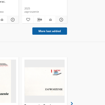
prac.
Szubert-Kornaszewska 
2025
2023
owa
zaproszenie
przewodnik
More last added