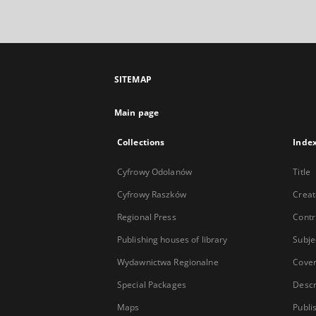
SITEMAP
Main page
Collections
Inde
Cyfrowy Odolanów
Title
Cyfrowy Raszków
Creat
Regional Press
Contr
Publishing houses of library
Subje
Wydawnictwa Regionalne
Cove
Special Packages
Descr
Maps
Publi