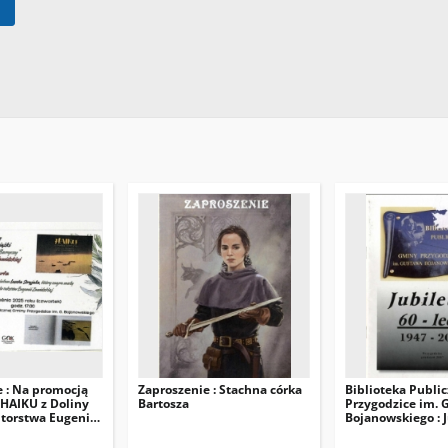
e : Na promocją
Zaproszenie : Stachna córka
Biblioteka Publi
 "HAIKU z Doliny
Bartosza
Przygodzice im. 
torstwa Eugenii
Bojanowskiego : 
i Roberta
60-lecia 1947-200