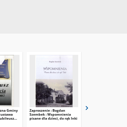
czna Gminy
Zaproszenie : Bogdan
Ostrowscy literaci
Gustawa
Szembek : Wspomnienia
Jubileusz
pisane dla dzieci, do rąk Inki
7