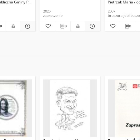
Publiczna Gminy Przygodzice im. Gustawa Bojanowskiego
Pietrzak Maria / o
2025
2007
zaproszenie
broszura jubileusz