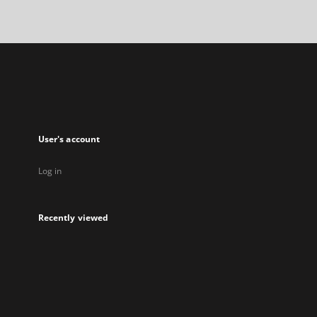
will
open
in
a
new
tab
User's account
Log in
Recently viewed