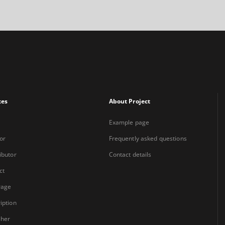
xes
About Project
Example page
or
Frequently asked questions
ibutor
Contact details
ct
rage
iption
sher