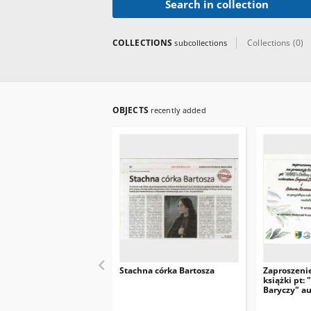
Search in collection
COLLECTIONS
Collections (0)
subcollections
OBJECTS
recently added
Stachna córka Bartosza
Zaproszeni
książki pt:
Baryczy" au
Zawidzkiej 
Kaczmarka