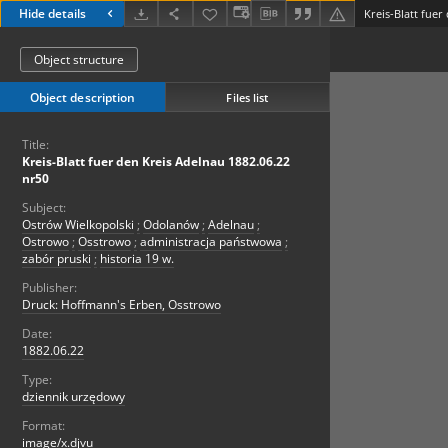
Hide details
Kreis-Blatt fuer
Object structure
Object description
Files list
Title:
Kreis-Blatt fuer den Kreis Adelnau 1882.06.22
nr50
Subject:
Ostrów Wielkopolski
;
Odolanów
;
Adelnau
;
Ostrowo
;
Osstrowo
;
administracja państwowa
;
zabór pruski
;
historia 19 w.
Publisher:
Druck: Hoffmann's Erben, Osstrowo
Date:
1882.06.22
Type:
dziennik urzędowy
Format:
image/x.djvu