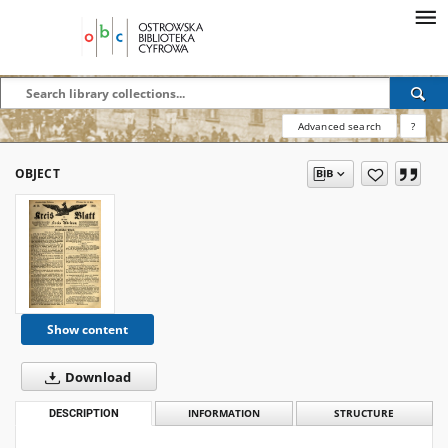
Advanced search
?
OBJECT
Show content
Download
DESCRIPTION
INFORMATION
STRUCTURE