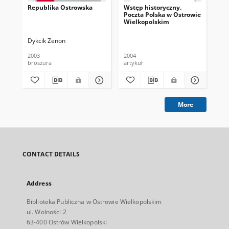
Republika Ostrowska
Wstęp historyczny.
Śr
Poczta Polska w Ostrowie
Gal
Wielkopolskim
Dykcik Zenon
Dom
2003
2004
12.
broszura
artykuł
art
More
CONTACT DETAILS
Address
Biblioteka Publiczna w Ostrowie Wielkopolskim
ul. Wolności 2
63-400 Ostrów Wielkopolski