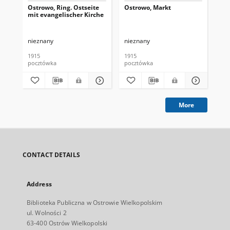
Ostrowo, Ring. Ostseite
Ostrowo, Markt
Os
mit evangelischer Kirche
nieznany
nieznany
nie
1915
1915
[20
pocztówka
pocztówka
poc
More
CONTACT DETAILS
Address
Biblioteka Publiczna w Ostrowie Wielkopolskim
ul. Wolności 2
63-400 Ostrów Wielkopolski